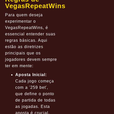
VegasRepeatWins
Para quem deseja
experimentar o
VegasRepeatWins, é
essencial entender suas
regras básicas. Aqui
estão as diretrizes
principais que os
jogadores devem sempre
ter em mente:
Aposta Inicial:
Cada jogo começa
com a '259 bet',
que define o ponto
de partida de todas
as jogadas. Esta
aposta é crucial,