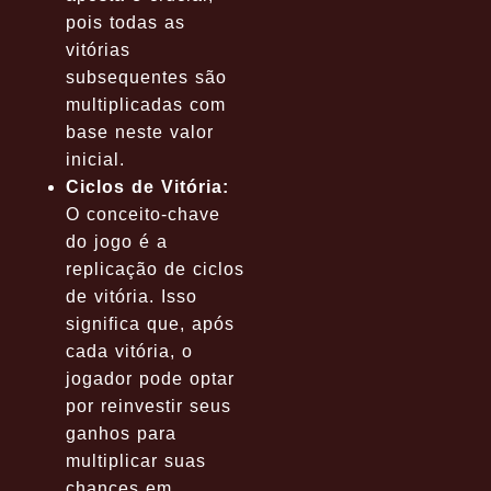
pois todas as
vitórias
subsequentes são
multiplicadas com
base neste valor
inicial.
Ciclos de Vitória:
O conceito-chave
do jogo é a
replicação de ciclos
de vitória. Isso
significa que, após
cada vitória, o
jogador pode optar
por reinvestir seus
ganhos para
multiplicar suas
chances em