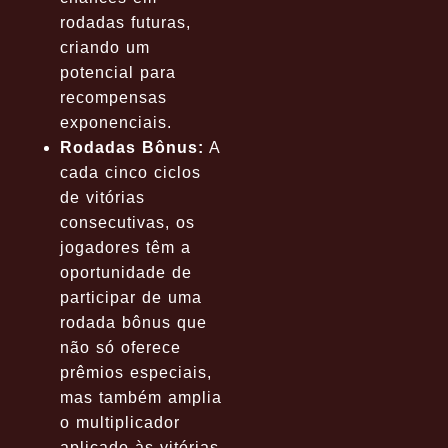
rodadas futuras,
criando um
potencial para
recompensas
exponenciais.
Rodadas Bônus:
A
cada cinco ciclos
de vitórias
consecutivas, os
jogadores têm a
oportunidade de
participar de uma
rodada bônus que
não só oferece
prêmios especiais,
mas também amplia
o multiplicador
aplicado às vitórias