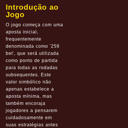
Introdução ao
Jogo
O jogo começa com uma
aposta inicial,
frequentemente
denominada como '259
bet', que será utilizada
como ponto de partida
para todas as rodadas
subsequentes. Este
valor simbólico não
apenas estabelece a
aposta mínima, mas
também encoraja
jogadores a pensarem
cuidadosamente em
suas estratégias antes