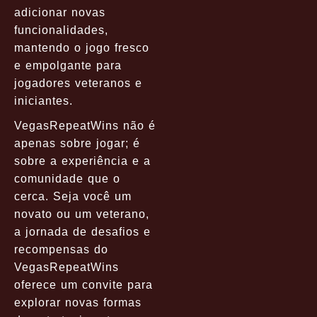
adicionar novas
funcionalidades,
mantendo o jogo fresco
e empolgante para
jogadores veteranos e
iniciantes.
VegasRepeatWins não é
apenas sobre jogar; é
sobre a experiência e a
comunidade que o
cerca. Seja você um
novato ou um veterano,
a jornada de desafios e
recompensas do
VegasRepeatWins
oferece um convite para
explorar novas formas