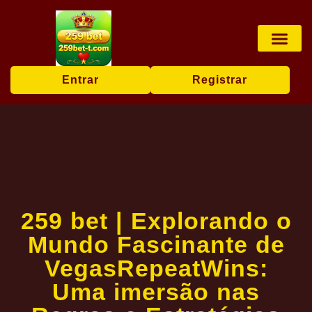
Online Fishi
Notícias de Flash
Entrar
Registrar
259 bet | Explorando o
Mundo Fascinante de
VegasRepeatWins:
Uma imersão nas