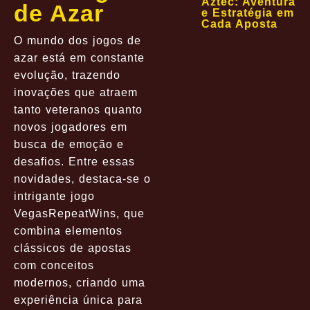
Aztec: Aventura
de Azar
e Estratégia em
Cada Aposta
O mundo dos jogos de
azar está em constante
evolução, trazendo
inovações que atraem
tanto veteranos quanto
novos jogadores em
busca de emoção e
desafios. Entre essas
novidades, destaca-se o
intrigante jogo
VegasRepeatWins, que
combina elementos
clássicos de apostas
com conceitos
modernos, criando uma
experiência única para