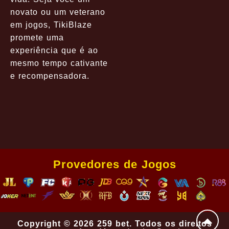
novato ou um veterano
em jogos, TikiBlaze
promete uma
experiência que é ao
mesmo tempo cativante
e recompensadora.
Provedores de Jogos
Copyright © 2026 259 bet. Todos os direitos