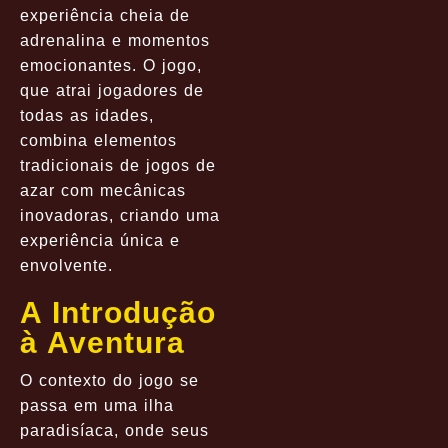
experiência cheia de
adrenalina e momentos
emocionantes. O jogo,
que atrai jogadores de
todas as idades,
combina elementos
tradicionais de jogos de
azar com mecânicas
inovadoras, criando uma
experiência única e
envolvente.
A Introdução
à Aventura
O contexto do jogo se
passa em uma ilha
paradisíaca, onde seus