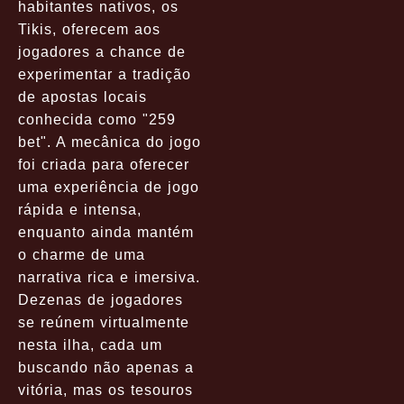
habitantes nativos, os
Tikis, oferecem aos
jogadores a chance de
experimentar a tradição
de apostas locais
conhecida como "259
bet". A mecânica do jogo
foi criada para oferecer
uma experiência de jogo
rápida e intensa,
enquanto ainda mantém
o charme de uma
narrativa rica e imersiva.
Dezenas de jogadores
se reúnem virtualmente
nesta ilha, cada um
buscando não apenas a
vitória, mas os tesouros