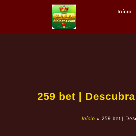
Início
259 bet | Descubr
Início
»
259 bet | De