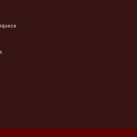
riquece
a
a