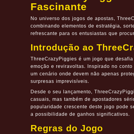
Fascinante
No universo dos jogos de apostas, Three
combinando elementos de estratégia, sort
refrescante para os entusiastas que proc
Introdução ao ThreeCr
ThreeCrazyPiggies é um jogo que desafia
emoção e reviravoltas. Inspirado no conto
um cenário onde devem não apenas proteg
surpresas imprevisíveis.
Desde o seu lançamento, ThreeCrazyPiggi
casuais, mas também de apostadores sério
popularidade crescente deste jogo pode s
a possibilidade de ganhos significativos.
Regras do Jogo