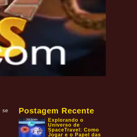
Postagem Recente
e se
Explorando o
Universo de
SpaceTravel: Como
Jogar e o Papel das