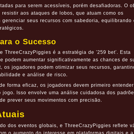
tadas para serem acessíveis, porém desafiadoras. O ob
de resistir aos ataques de lobos, que atuam como os
 gerenciar seus recursos com sabedoria, equilibrando 
ratégicos.
para o Sucesso
de ThreeCrazyPiggies é a estratégia de '259 bet'. Esta
e podem aumentar significativamente as chances de s
et, os jogadores podem otimizar seus recursos, garanti
ilidade e análise de risco.
de forma eficaz, os jogadores devem primeiro entender
 jogo. Isso envolve uma análise cuidadosa dos padrõ
de prever seus movimentos com precisão.
Atuais
do dos eventos globais, e ThreeCrazyPiggies reflete v
om o aumento do interesse em plataformas digitais e 