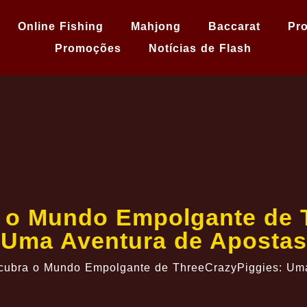
Online Fishing
Mahjong
Baccarat
Pr
Promoções
Notícias de Flash
a o Mundo Empolgante de 
Uma Aventura de Apostas
scubra o Mundo Empolgante de ThreeCrazyPiggies: Um