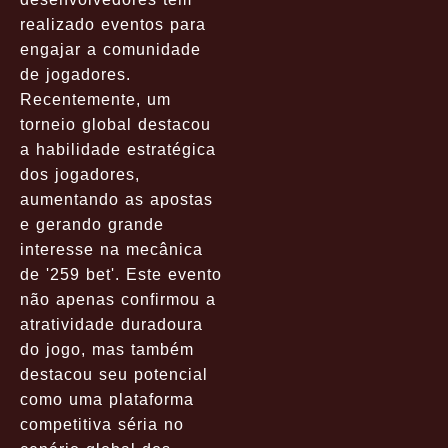
realizado eventos para
engajar a comunidade
de jogadores.
Recentemente, um
torneio global destacou
a habilidade estratégica
dos jogadores,
aumentando as apostas
e gerando grande
interesse na mecânica
de '259 bet'. Este evento
não apenas confirmou a
atratividade duradoura
do jogo, mas também
destacou seu potencial
como uma plataforma
competitiva séria no