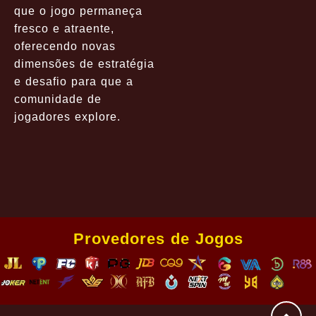
que o jogo permaneça
fresco e atraente,
oferecendo novas
dimensões de estratégia
e desafio para que a
comunidade de
jogadores explore.
Provedores de Jogos