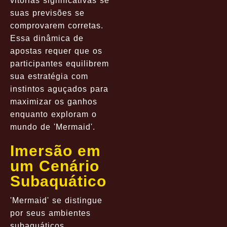
vitórias significativas se
suas previsões se
comprovarem corretas.
Essa dinâmica de
apostas requer que os
participantes equilibrem
sua estratégia com
instintos aguçados para
maximizar os ganhos
enquanto exploram o
mundo de 'Mermaid'.
Imersão em
um Cenário
Subaquático
'Mermaid' se distingue
por seus ambientes
subaquáticos