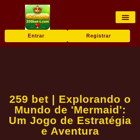
Online Fishi
Notícias de Flash
Entrar
Registrar
259 bet | Explorando o
Mundo de 'Mermaid':
Um Jogo de Estratégia
e Aventura