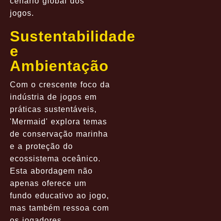
cenário global dos
jogos.
Sustentabilidade
e
Ambientação
Com o crescente foco da
indústria de jogos em
práticas sustentáveis,
'Mermaid' explora temas
de conservação marinha
e a proteção do
ecossistema oceânico.
Esta abordagem não
apenas oferece um
fundo educativo ao jogo,
mas também ressoa com
os jogadores