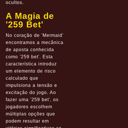
ocultos.
A Magia de
'259 Bet'
No coração de 'Mermaid'
encontramos a mecânica
de aposta conhecida
como '259 bet'. Esta
característica introduz
um elemento de risco
calculado que
impulsiona a tensão e
excitação do jogo. Ao
fazer uma '259 bet', os
jogadores escolhem
múltiplas opções que
podem resultar em