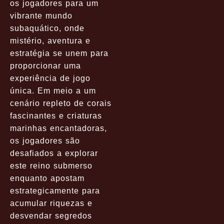
os jogadores para um
vibrante mundo
subaquático, onde
mistério, aventura e
estratégia se unem para
proporcionar uma
experiência de jogo
única. Em meio a um
cenário repleto de corais
fascinantes e criaturas
marinhas encantadoras,
os jogadores são
desafiados a explorar
este reino submerso
enquanto apostam
estrategicamente para
acumular riquezas e
desvendar segredos