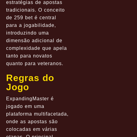
estratégias de apostas
tradicionais. O conceito
de 259 bet é central
para a jogabilidade,
introduzindo uma
dimensão adicional de
complexidade que apela
tanto para novatos
quanto para veteranos.
Regras do
Jogo
ExpandingMaster é
jogado em uma
plataforma multifacetada,
onde as apostas são
colocadas em várias
etapas. O principal