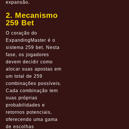
expansão
.
2. Mecanismo
259 Bet
O coração do
ExpandingMaster é o
sistema 259 bet. Nesta
fase, os jogadores
devem decidir como
alocar suas apostas em
um total de 259
combinações possíveis.
Cada combinação tem
suas próprias
probabilidades e
retornos potenciais,
oferecendo uma gama
de escolhas