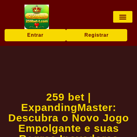
Online Fishi
Notícias de Flash
Entrar
Registrar
259 bet |
ExpandingMaster:
Descubra o Novo Jogo
Empolgante e suas