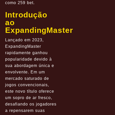
como
259 bet
.
Introdução
ao
ExpandingMaster
Lançado em 2023,
ExpandingMaster
rapidamente ganhou
popularidade devido à
sua abordagem única e
envolvente. Em um
mercado saturado de
jogos convencionais,
este novo título oferece
um sopro de ar fresco,
desafiando os jogadores
a repensarem suas